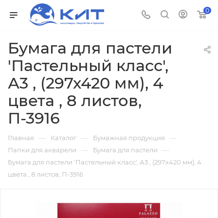
0
Бумага для пастели
'Пастельный класс',
А3 , (297х420 мм), 4
цвета , 8 листов,
П-3916
—
—
—
Главная
Каталог
Бумажная продукция
—
—
Папки для акварели
Бумага для пастели
Бумага для пастели 'Пастельный класс', А3 , (297х420 мм), 4
цвета , 8 листов, П-3916