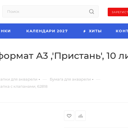
ЗАРЕГИС
ИНКИ
КАЛЕНДАРИ 2027
ХИТЫ
КОН
ормат А3 ,'Пристань', 10 л
—
—
апки для акварели
Бумага для акварели
папка с клапанами, 62818