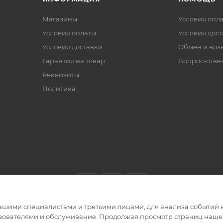
Магазины
Условия опл
Условия оплаты
Условия дос
Условия доставки
Обмен и воз
Гарантия на товар
Вопрос-отве
Реквизиты
Политика
ашими специалистами и третьими лицами, для анализа событий н
ьзователями и обслуживание. Продолжая просмотр страниц нашег