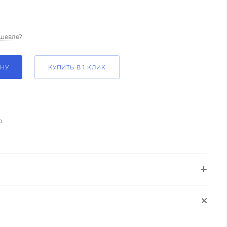
шевле?
ИНУ
КУПИТЬ В 1 КЛИК
о