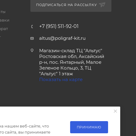
ПОДПИСАТЬСЯ НА РАССЫЛКУ
аты
тавки
+7 (951) 511-92-01
врат
т
altus@poligraf-kit.ru
Магазин-склад ТЦ "Альтус"
Ростовская обл, Аксайский
р-н, пос. Янтарный, Малое
Зеленое Кольцо, 3, ТЦ
"Альтус" 1 этаж
Показать на карте
а нашем веб-сайте, что
ПРИНИМАЮ
о сайта, вы принимаете