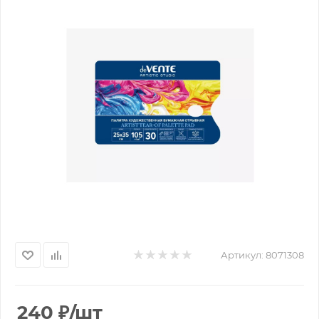
Артикул:
8071308
240
₽
/шт