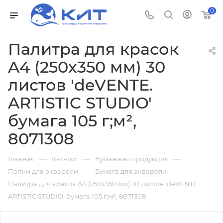
0
Палитра для красок
A4 (250x350 мм) 30
листов 'deVENTE.
ARTISTIC STUDIO'
бумага 105 г;м²,
8071308
—
—
—
Главная
Каталог
Бумажная продукция
—
—
Папки для акварели
Бумага для акварели
Палитра для красок A4 (250x350 мм) 30 листов 'deVENTE.
ARTISTIC STUDIO' бумага 105 г;м², 8071308