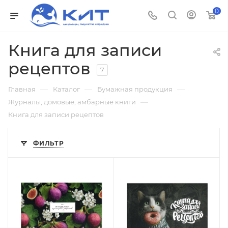
0
Книга для записи
рецептов
7
—
—
—
Главная
Каталог
Бумажная продукция
—
Журналы, домовые, амбарные книги
Книга для записи рецептов
ФИЛЬТР