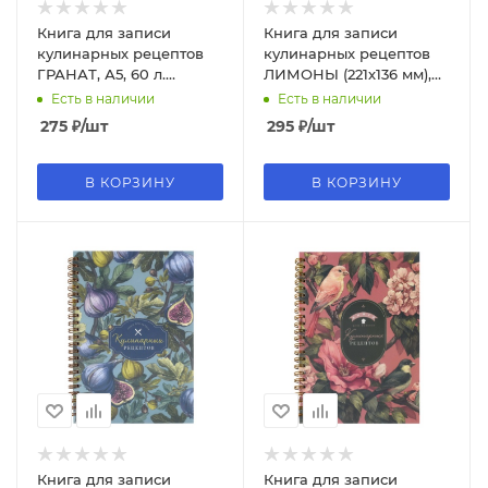
Книга для записи
Книга для записи
кулинарных рецептов
кулинарных рецептов
ГРАНАТ, А5, 60 л.
ЛИМОНЫ (221х136 мм),
обложка - мелованный
96 л, 71081
Есть в наличии
Есть в наличии
картон, 73723
275
₽
/шт
295
₽
/шт
В КОРЗИНУ
В КОРЗИНУ
Книга для записи
Книга для записи