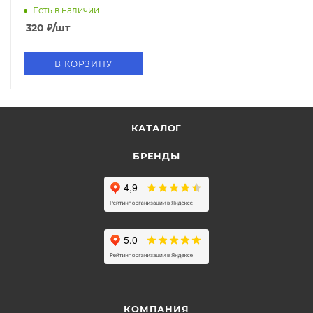
на гребне, матовая
Есть в наличии
ламинация, 71644
320
₽
/шт
В КОРЗИНУ
КАТАЛОГ
БРЕНДЫ
КОМПАНИЯ