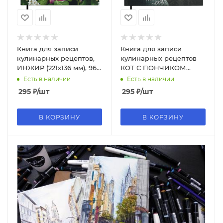
Книга для записи
Книга для записи
кулинарных рецептов,
кулинарных рецептов
ИНЖИР (221х136 мм), 96
КОТ С ПОНЧИКОМ
л, 71082
(221х136 мм), 96 л, 71084
Есть в наличии
Есть в наличии
295
₽
/шт
295
₽
/шт
В КОРЗИНУ
В КОРЗИНУ