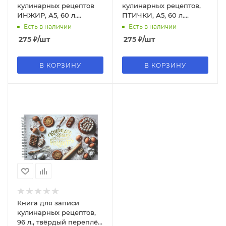
кулинарных рецептов
кулинарных рецептов,
ИНЖИР, А5, 60 л.
ПТИЧКИ, А5, 60 л.
обложка - мелованный
обложка - мелованный
Есть в наличии
Есть в наличии
картон 190 г/м, 73725
картон 190 г/м2, 73724
275
₽
/шт
275
₽
/шт
В КОРЗИНУ
В КОРЗИНУ
Книга для записи
кулинарных рецептов,
96 л., твёрдый переплёт