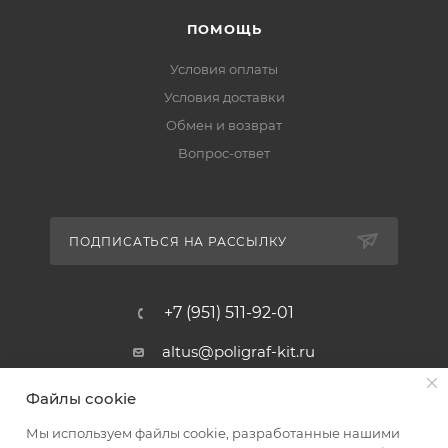
ПОМОЩЬ
Условия оплаты
Условия доставки
Обмен и возврат
Вопрос-ответ
ПОДПИСАТЬСЯ НА РАССЫЛКУ
+7 (951) 511-92-01
altus@poligraf-kit.ru
Магазин-склад ТЦ "Альтус"
Файлы cookie
Ростовская обл, Аксайский р-н,
пос. Янтарный, Малое Зеленое
Мы используем файлы cookie, разработанные нашими