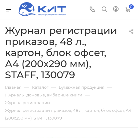
0
Журнал регистрации
приказов, 48 л.,
картон, блок офсет,
А4 (200х290 мм),
STAFF, 130079
—
—
—
Главная
Каталог
Бумажная продукция
—
Журналы, домовые, амбарные книги
—
Журнал регистрации
Журнал регистрации приказов, 48 л., картон, блок офсет, А4
(200х290 мм), STAFF, 130079