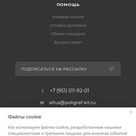
ПОМОЩЬ
Условия оплаты
Условия доставки
Обмен и возврат
Вопрос-ответ
ПОДПИСАТЬСЯ НА РАССЫЛКУ
+7 (951) 511-92-01
altus@poligraf-kit.ru
Магазин-склад ТЦ "Альтус"
Файлы cookie
Ростовская обл, Аксайский р-н,
пос. Янтарный, Малое Зеленое
Мы используем файлы cookie, разработанные нашими
Кольцо, 3, ТЦ "Альтус" 1 этаж
специалистами и третьими лицами, для анализа событий