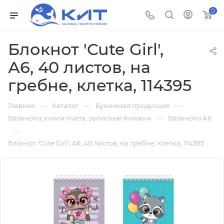
0
Блокнот 'Cute Girl',
А6, 40 листов, на
гребне, клетка, 114395
—
—
—
Главная
Каталог
Бумажная продукция
—
Блокноты, книги Учёта, записные Книжки
Блокноты А6
—
Блокнот 'Cute Girl', А6, 40 листов, на гребне, клетка, 114395