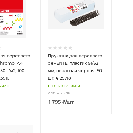
ля переплета
Пружина для переплета
hromo, А4,
deVENTE, пластик 51/52
50 г/м2, 100
мм, овальная черная, 50
23510
шт, 4125718
личии
Есть в наличии
Арт.: 4125718
1 795
₽
/шт