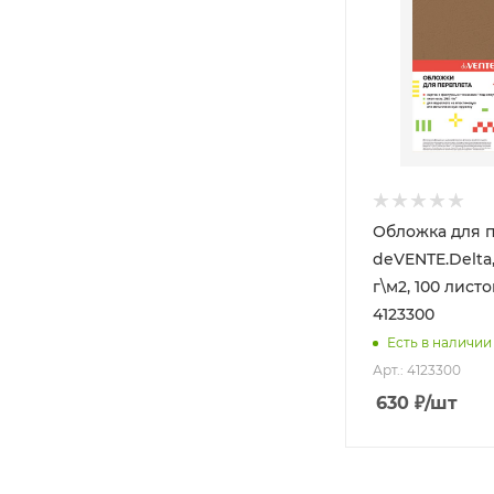
Обложка для 
deVENTE.Delta,
г\м2, 100 лист
4123300
Есть в наличии
Арт.: 4123300
630
₽
/шт