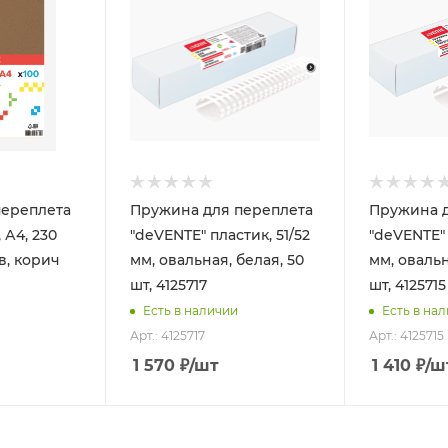
переплета
Пружина для переплета
Пружина д
 А4, 230
"deVENTE" пластик, 51/52
"deVENTE" 
ов, корич
мм, овальная, белая, 50
мм, овальн
шт, 4125717
шт, 4125715
Есть в наличии
Есть в на
Арт.: 4125717
Арт.: 4125715
1 570
₽
/шт
1 410
₽
/ш