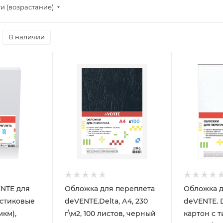
и (возрастание)
В наличии
NTE для
Обложка для переплета
Обложка д
астиковые
deVENTE.Delta, А4, 230
deVENTE. D
мкм),
г\м2, 100 листов, черный
картон с 