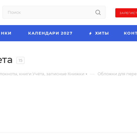
ЗАРЕГИС
ИНКИ
КАЛЕНДАРИ 2027
ХИТЫ
КОН
ета
15
—
локноты, книги Учёта, записные Книжки
Обложки для пере