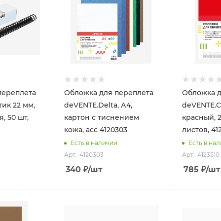
переплета
Обложка для переплета
Обложка д
тик 22 мм,
deVENTE.Delta, А4,
deVENTE.C
, 50 шт,
картон с тиснением
красный, 2
кожа, асс 4120303
листов, 41
Есть в наличии
Есть в на
Арт.: 4120303
Арт.: 4123510
340
₽
/шт
785
₽
/шт