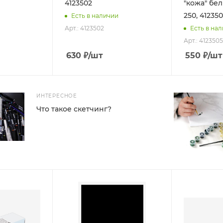
4123502
"кожа" бе
250, 41235
Есть в наличии
Арт.: 4123502
Есть в на
Арт.: 4123505
630
₽
/шт
550
₽
/шт
ИНТЕРЕСНОЕ
Что такое скетчинг?