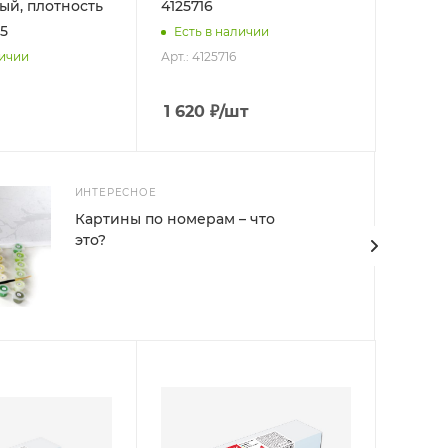
лый, плотность
4125716
05
Есть в наличии
Арт.: 4125716
личии
1 620
₽
/шт
ИНТЕРЕСНОЕ
Картины по номерам – что
это?