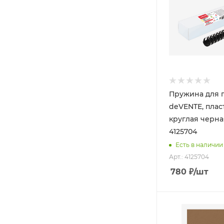
Пружина для 
deVENTE, плас
круглая черная
4125704
Есть в наличии
Арт.: 4125704
780
₽
/шт