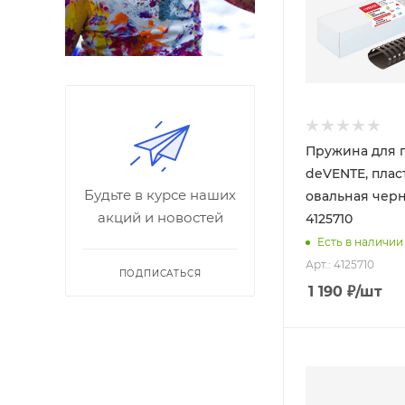
Пружина для 
deVENTE, плас
Будьте в курсе наших
овальная черна
акций и новостей
4125710
Есть в наличии
Арт.: 4125710
ПОДПИСАТЬСЯ
1 190
₽
/шт