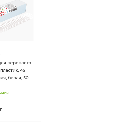
ля переплета
пластик, 45
ая, белая, 50
личии
т