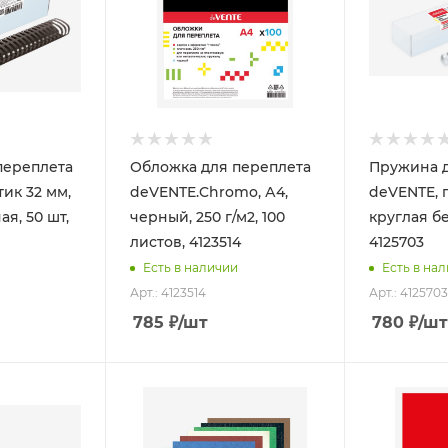
переплета
Обложка для переплета
Пружина д
тик 32 мм,
deVENTE.Chromo, А4,
deVENTE, п
я, 50 шт,
черный, 250 г/м2, 100
круглая бе
листов, 4123514
4125703
Есть в наличии
Есть в на
Арт.: 4123514
Арт.: 4125703
785
₽
/шт
780
₽
/шт