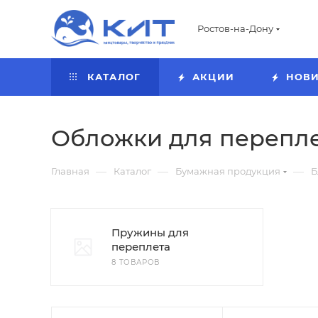
Ростов-на-Дону
КАТАЛОГ
АКЦИИ
НОВ
Обложки для перепл
—
—
—
Главная
Каталог
Бумажная продукция
Б
Пружины для
переплета
8 ТОВАРОВ