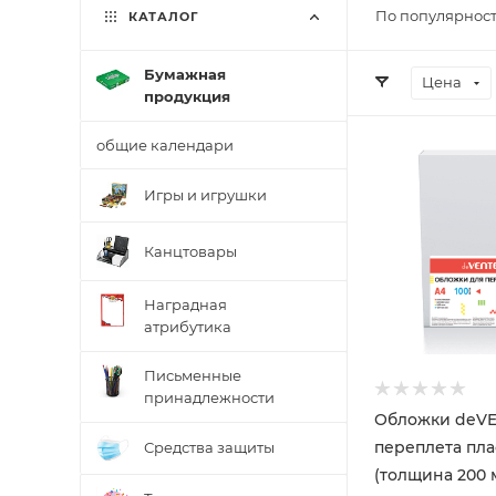
По популярност
КАТАЛОГ
Бумажная
Цена
продукция
общие календари
Игры и игрушки
Канцтовары
Наградная
атрибутика
Письменные
принадлежности
Обложки deVE
переплета пл
Средства защиты
(толщина 200 