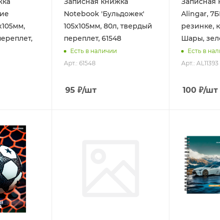
жка
Записная книжка
Записная к
ние
Notebook 'Бульдожек'
Alingar, 7
х105мм,
105х105мм, 80л, твердый
резинке, к
переплет,
переплет, 61548
Шары, зел
Есть в наличии
Есть в на
Арт.: 61548
Арт.: AL11393
95
₽
/шт
100
₽
/шт