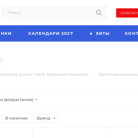
ЗАРЕГИС
ИНКИ
КАЛЕНДАРИ 2027
ХИТЫ
КОН
1
—
локноты, книги Учёта, записные Книжки
Записная книжка 
и (возрастание)
В наличии
Бренд