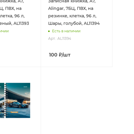
нижка, А7,
Записная книжка, А7,
БЦ, ПВХ, на
Alingar, 7БЦ, ПВХ, на
летка, 96 л,
резинке, клетка, 96 л,
еный, AL11393
Шары, голубой, AL11394
личии
Есть в наличии
Арт.: AL11394
100
₽
/шт