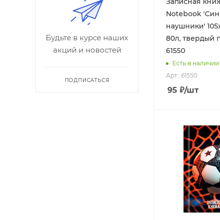
Записная кни
Notebook 'Си
наушники' 105
Будьте в курсе наших
80л, твердый 
акций и новостей
61550
Есть в наличии
Арт.: 61550
ПОДПИСАТЬСЯ
95
₽
/шт