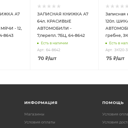
ИЖКА А7
ЗАПИСНАЯ КНИЖКА А7
Записная 
64л. КРАСИВЫЕ
120л. ШИ
ЯЧИ - 12,
АВТОМОБИЛИ -
АВТОМОБИЛ
4-8643
7,перепл. 7БЦ, 64-8642
гребне, ЗК
Есть в наличии
Есть в на
Арт.: 64-8642
Арт.: ЗК120-
70
₽
/шт
75
₽
/шт
ИНФОРМАЦИЯ
ПОМОЩЬ
Магазины
Условия опл
Условия оплаты
Условия дос