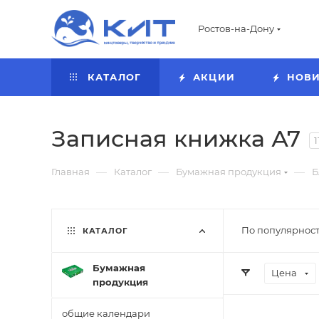
Ростов-на-Дону
КАТАЛОГ
АКЦИИ
НОВ
Записная книжка А7
1
—
—
—
Главная
Каталог
Бумажная продукция
Б
По популярност
КАТАЛОГ
Бумажная
Цена
продукция
общие календари