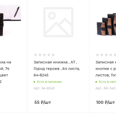
жка на
Записная книжка , А7 ,
Записная 
й, 74
Город героев , 64 листа,
кнопке с 
 цвет
64-8245
листов, 11
2
Есть в наличии
Есть в на
Арт.: 64-8245
Арт.: AR-340
55
₽
/шт
100
₽
/шт