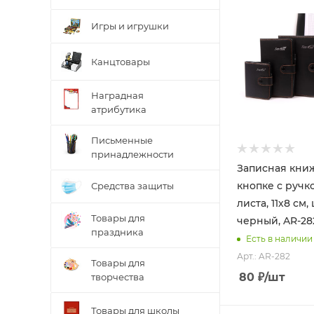
Игры и игрушки
Канцтовары
Наградная
атрибутика
Письменные
принадлежности
Записная кни
кнопке с ручко
Средства защиты
листа, 11х8 см,
Товары для
черный, AR-28
праздника
Есть в наличии
Арт.: AR-282
Товары для
80
₽
/шт
творчества
Товары для школы