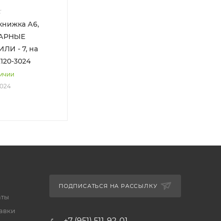
книжка А6,
КАРНЫЕ
И - 7, на
120-3024
личии
3024
ПОДПИСАТЬСЯ НА РАССЫЛКУ
аты
тавки
+7 (951) 511-92-01