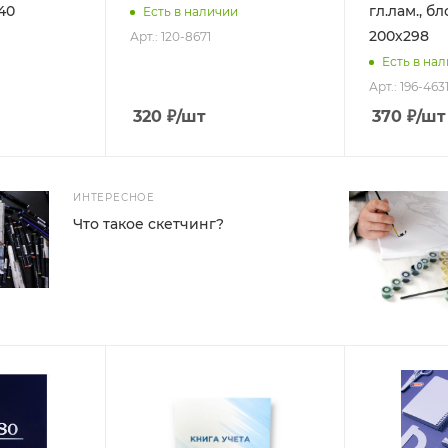
40
гл.лам., бл
Есть в наличии
200х298
Арт.: 120-8671
Есть в на
Арт.: 196-463
320
₽
/шт
370
₽
/шт
ИНТЕРЕСНОЕ
Что такое скетчинг?