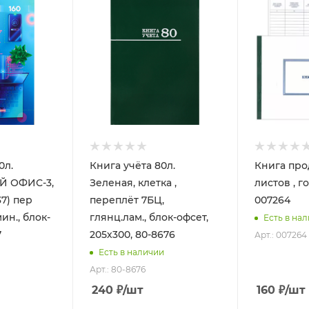
0л.
Книга учёта 80л.
Книга про
 ОФИС-3,
Зеленая, клетка ,
листов , г
37) пер
переплёт 7БЦ,
007264
ин., блок-
глянц.лам., блок-офсет,
Есть в на
7
205х300, 80-8676
Арт.: 007264
Есть в наличии
Арт.: 80-8676
240
₽
/шт
160
₽
/шт