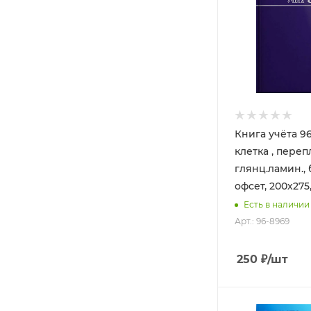
Книга учёта 96
клетка , переп
глянц.ламин., 
офсет, 200х275
Есть в наличии
Арт.: 96-8969
250
₽
/шт