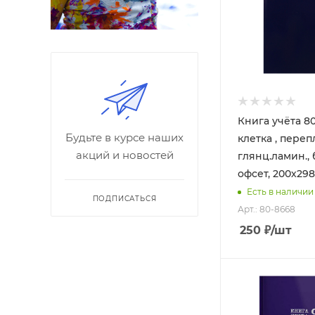
Книга учёта 8
Будьте в курсе наших
клетка , переп
акций и новостей
глянц.ламин., 
офсет, 200х298
Есть в наличии
ПОДПИСАТЬСЯ
Арт.: 80-8668
250
₽
/шт