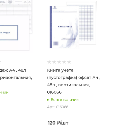
даж А4 , 48л
Книга учета
оризонтальная,
(пустографка) офсет А4 ,
48л , вертикальная,
016066
личии
Есть в наличии
Арт.: 016066
120
₽
/шт