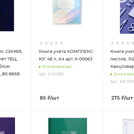
0л. СИНЯЯ,
Книга учёта КОМПЛЕКС-
Книга учет
лёт 7БЦ,
ЮГ 48 л. А4 арт. К-00063
листов, 'ASMAR'
блок-
Канцтовар
Есть в наличии
, 80-8668
Арт.: К-00063
Есть в на
Арт.: AR-702
85
₽
/шт
275
₽
/шт