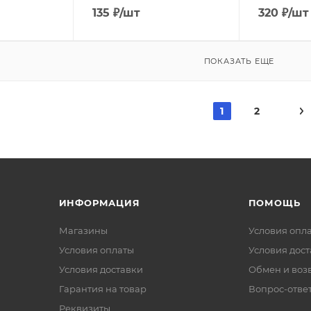
135
₽
/шт
320
₽
/шт
ПОКАЗАТЬ ЕЩЕ
1
2
ИНФОРМАЦИЯ
ПОМОЩЬ
Магазины
Условия опл
Условия оплаты
Условия дос
Условия доставки
Обмен и воз
Гарантия на товар
Вопрос-отве
Реквизиты