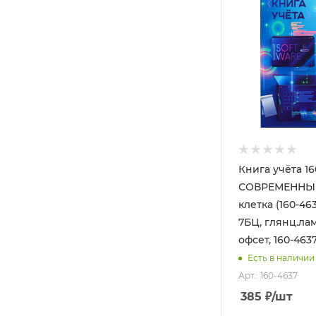
Книга учёта 16
СОВРЕМЕННЫЙ
клетка (160-46
7БЦ, глянц.лам
офсет, 160-463
Есть в наличии
Арт.: 160-4637
385
₽
/шт