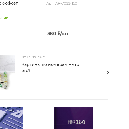
ок-офсет,
Арт.: AR-7022-160
личии
1
380
₽
/шт
ИНТЕРЕСНОЕ
Картины по номерам – что
это?