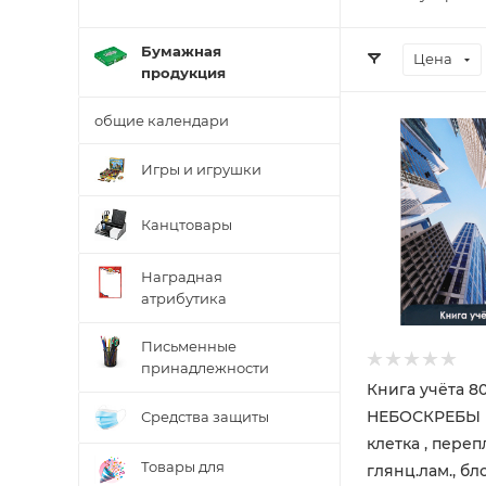
Бумажная
Цена
продукция
общие календари
Игры и игрушки
Канцтовары
Наградная
атрибутика
Письменные
принадлежности
Книга учёта 80
НЕБОСКРЕБЫ 
Средства защиты
клетка , переп
Товары для
глянц.лам., бл