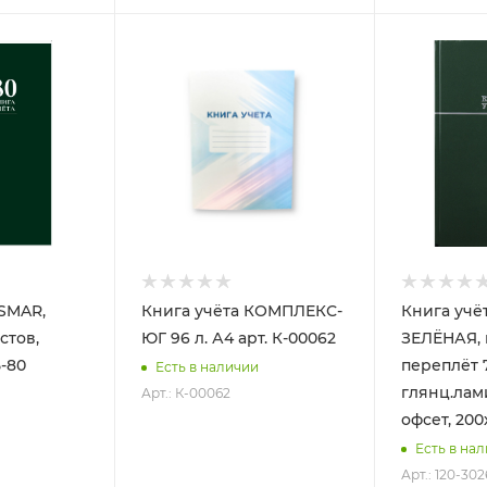
ASMAR,
Книга учёта КОМПЛЕКС-
Книга учёт
стов,
ЮГ 96 л. А4 арт. К-00062
ЗЕЛЁНАЯ, к
5-80
переплёт 
Есть в наличии
глянц.лами
Арт.: К-00062
офсет, 200
Есть в на
Арт.: 120-302