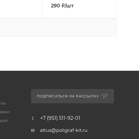
290
₽
/шт
ПОДПИСАТЬСЯ НА РАССЫЛКУ
аты
тавки
+7 (951) 511-92-01
врат
т
altus@poligraf-kit.ru