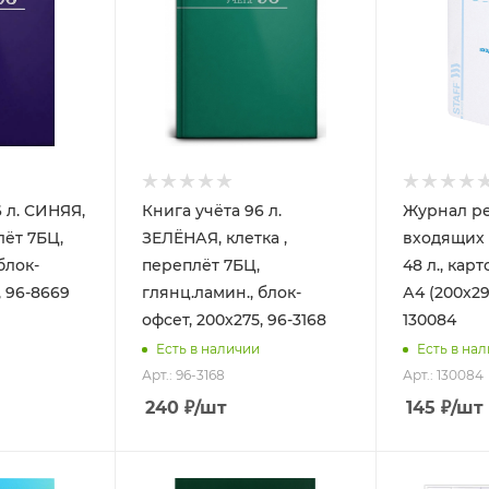
 л. СИНЯЯ,
Книга учёта 96 л.
Журнал р
лёт 7БЦ,
ЗЕЛЁНАЯ, клетка ,
входящих 
блок-
переплёт 7БЦ,
48 л., карт
, 96-8669
глянц.ламин., блок-
А4 (200х29
офсет, 200х275, 96-3168
130084
Есть в наличии
Есть в на
Арт.: 96-3168
Арт.: 130084
240
₽
/шт
145
₽
/шт