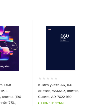
а 196л.
Книга учета А4, 160
ТНЫЕ
листов, 'ASMAR', клетка,
клетка (196-
Синяя, AR-7022-160
плёт 7БЦ,
Есть в наличии