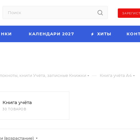
ЗАРЕГИС
ИНКИ
КАЛЕНДАРИ 2027
ХИТЫ
КОН
—
локноты, книги Учёта, записные Книжки
Книга учёта А4
Книга учёта
30 ТОВАРОВ
и (возрастание)