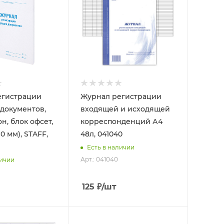
егистрации
Журнал регистрации
документов,
входящей и исходящей
он, блок офсет,
корреспонденций А4
0 мм), STAFF,
48л, 041040
Есть в наличии
Арт.: 041040
личии
125
₽
/шт