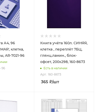
а А4, 96
Книга учёта 160л. СИНЯЯ,
, клетка,
клетка , переплёт 7БЦ,
ы, AR-7021-96
глянц.ламин., блок-
офсет, 200х298, 160-8673
личии
1-96
Есть в наличии
Арт.: 160-8673
365
₽
/шт