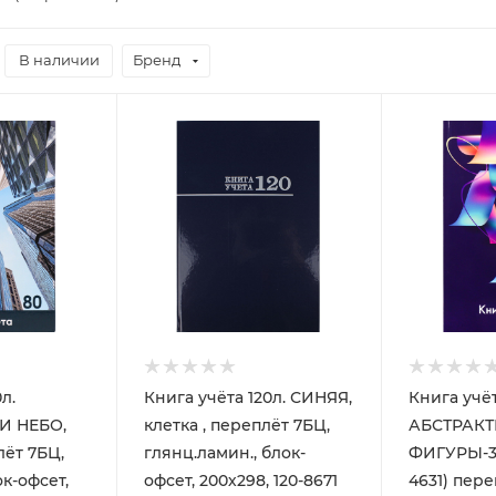
В наличии
Бренд
л.
Книга учёта 120л. СИНЯЯ,
Книга учёт
И НЕБО,
клетка , переплёт 7БЦ,
АБСТРАК
лёт 7БЦ,
глянц.ламин., блок-
ФИГУРЫ-3, 
ок-офсет,
офсет, 200х298, 120-8671
4631) пере