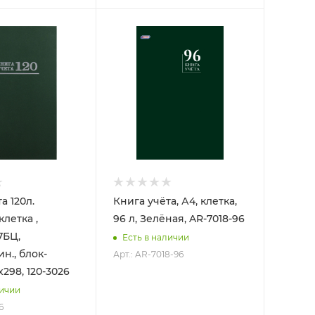
а 120л.
Книга учёта, А4, клетка,
летка ,
96 л, Зелёная, AR-7018-96
7БЦ,
Есть в наличии
н., блок-
Арт.: AR-7018-96
х298, 120-3026
личии
6