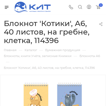
0
Блокнот 'Котики', А6,
40 листов, на гребне,
клетка, 114396
—
—
—
Главная
Каталог
Бумажная продукция
—
Блокноты, книги Учёта, записные Книжки
Блокноты А6
—
Блокнот 'Котики', А6, 40 листов, на гребне, клетка, 114396