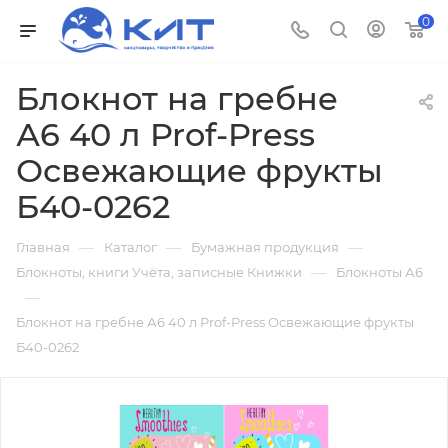
0
Блокнот на гребне
А6 40 л Prof-Press
Освежающие фрукты
Б40-0262
—
—
—
Главная
Каталог
Бумажная продукция
—
Блокноты, книги Учёта, записные Книжки
Блокноты А6
—
Блокнот на гребне А6 40 л Prof-Press Освежающие фрукты
Б40-0262