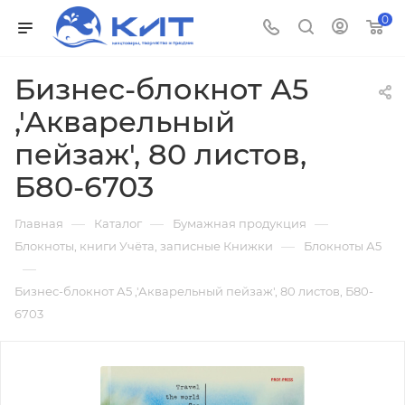
0
Бизнес-блокнот А5
,'Акварельный
пейзаж', 80 листов,
Б80-6703
—
—
—
Главная
Каталог
Бумажная продукция
—
Блокноты, книги Учёта, записные Книжки
Блокноты А5
—
Бизнес-блокнот А5 ,'Акварельный пейзаж', 80 листов, Б80-
6703