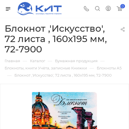
0
Блокнот ,'Искусство',
72 листа , 160х195 мм,
72-7900
—
—
—
Главная
Каталог
Бумажная продукция
—
Блокноты, книги Учёта, записные Книжки
Блокноты А5
—
Блокнот ,'Искусство', 72 листа , 160х195 мм, 72-7900