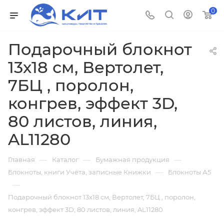
0
Подарочный блокнот
13х18 см, Вертолет,
7БЦ , поролон,
конгрев, эффект 3D,
80 листов, линия,
AL11280
—
—
—
Главная
Каталог
Бумажная продукция
—
Блокноты, книги Учёта, записные Книжки
Блокноты А5
—
Подарочный блокнот 13х18 см, Вертолет, 7БЦ , поролон,
конгрев, эффект 3D, 80 листов, линия, AL11280