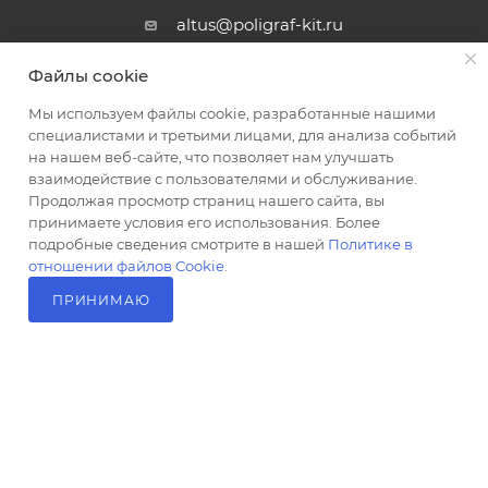
altus@poligraf-kit.ru
Магазин-склад ТЦ "Альтус"
Файлы cookie
Ростовская обл, Аксайский р-н,
пос. Янтарный, Малое Зеленое
Мы используем файлы cookie, разработанные нашими
Кольцо, 3, ТЦ "Альтус" 1 этаж
специалистами и третьими лицами, для анализа событий
Показать на карте
на нашем веб-сайте, что позволяет нам улучшать
взаимодействие с пользователями и обслуживание.
Продолжая просмотр страниц нашего сайта, вы
принимаете условия его использования. Более
подробные сведения смотрите в нашей
Политике в
отношении файлов Cookie
.
ПРИНИМАЮ
В КОРЗИНУ
2026 © Полиграф кит - интернет-магазин