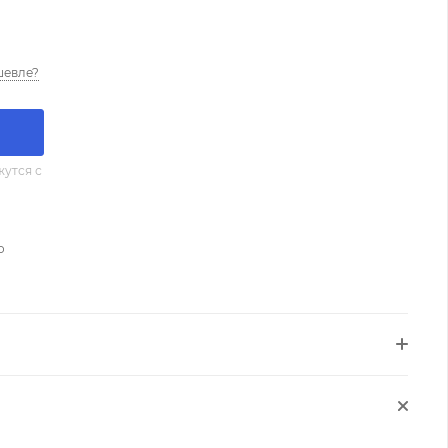
шевле?
утся с
о