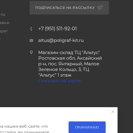
ПОДПИСАТЬСЯ НА РАССЫЛКУ
аты
тавки
+7 (951) 511-92-01
врат
т
altus@poligraf-kit.ru
Магазин-склад ТЦ "Альтус"
Ростовская обл, Аксайский
р-н, пос. Янтарный, Малое
Зеленое Кольцо, 3, ТЦ
"Альтус" 1 этаж
Показать на карте
а нашем веб-сайте, что
ПРИНИМАЮ
о сайта, вы принимаете