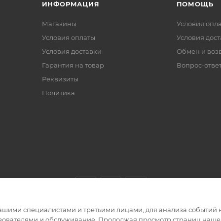
ИНФОРМАЦИЯ
ПОМОЩЬ
Магазины
Условия опл
Условия оплаты
Условия дос
Условия доставки
Обмен и воз
Гарантия на товар
Вопрос-отве
Реквизиты
Политика
ашими специалистами и третьими лицами, для анализа событий н
ьзователями и обслуживание. Продолжая просмотр страниц нашег