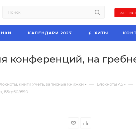
ЗАРЕГИС
ИНКИ
КАЛЕНДАРИ 2027
ХИТЫ
КОН
ля конференций, на гребне
—
—
локноты, книги Учёта, записные Книжки
Блокноты А5
а, Б5гр608590