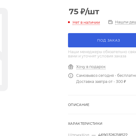
75
₽
/шт
Нашли де
Нет в наличии
ПОД ЗАКАЗ
Наши менеджеры обязательно свяж
вами и уточнят условия заказа
Хочу в подарок
Самовывоз сегодня - бесплатн
Доставка завтра от - 300 ₽
ОПИСАНИЕ
ХАРАКТЕРИСТИКИ
ШтрихКод
—
4690326218522