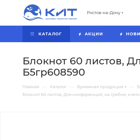
Ростов-на-Дону
КАТАЛОГ
АКЦИИ
НОВ
Блокнот 60 листов, Д
Б5гр608590
—
—
—
Главная
Каталог
Бумажная продукция
Б
Блокнот 60 листов, Для конференций, на гребне, клетк