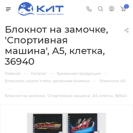
0
Блокнот на замочке,
'Спортивная
машина', А5, клетка,
36940
—
—
—
Главная
Каталог
Бумажная продукция
—
Блокноты, книги Учёта, записные Книжки
Блокноты А5
—
Блокнот на замочке, 'Спортивная машина', А5, клетка, 36940