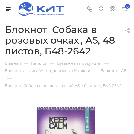
0
Блокнот 'Собака в
розовых очках', А5, 48
листов, Б48-2642
—
—
—
Главная
Каталог
Бумажная продукция
—
Блокноты, книги Учёта, записные Книжки
Блокноты А5
—
Блокнот 'Собака в розовых очках', А5, 48 листов, Б48-2642