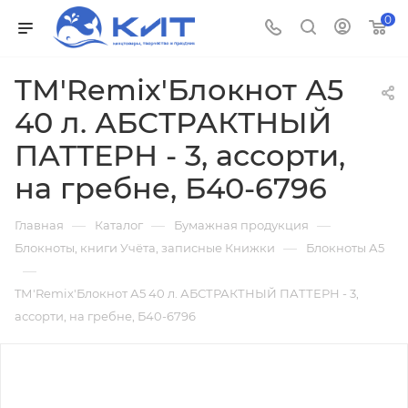
0
TМ'Remix'Блокнот А5
40 л. АБСТРАКТНЫЙ
ПАТТЕРН - 3, ассорти,
на гребне, Б40-6796
—
—
—
Главная
Каталог
Бумажная продукция
—
Блокноты, книги Учёта, записные Книжки
Блокноты А5
—
TМ'Remix'Блокнот А5 40 л. АБСТРАКТНЫЙ ПАТТЕРН - 3,
ассорти, на гребне, Б40-6796