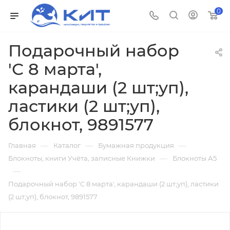
0
Подарочный набор
'С 8 марта',
карандаши (2 шт;уп),
ластики (2 шт;уп),
блокнот, 9891577
—
—
—
Главная
Каталог
Бумажная продукция
—
Блокноты, книги Учёта, записные Книжки
Блокноты А5
—
Подарочный набор 'С 8 марта', карандаши (2 шт;уп), ластики
(2 шт;уп), блокнот, 9891577