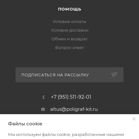
ПОМОЩЬ
Условия оплаты
Условия доставки
Обмен и возврат
Вопрос-ответ
ПОДПИСАТЬСЯ НА РАССЫЛКУ
+7 (951) 511-92-01
altus@poligraf-kit.ru
Магазин-склад ТЦ "Альтус"
Файлы cookie
Ростовская обл, Аксайский р-н,
пос. Янтарный, Малое Зеленое
Мы используем файлы cookie, разработанные нашими