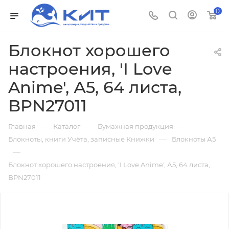
0
Блокнот хорошего
настроения, 'I Love
Anime', А5, 64 листа,
BPN27011
—
—
—
Главная
Каталог
Бумажная продукция
—
Блокноты, книги Учёта, записные Книжки
Блокноты А5
—
Блокнот хорошего настроения, 'I Love Anime', А5, 64 листа,
BPN27011