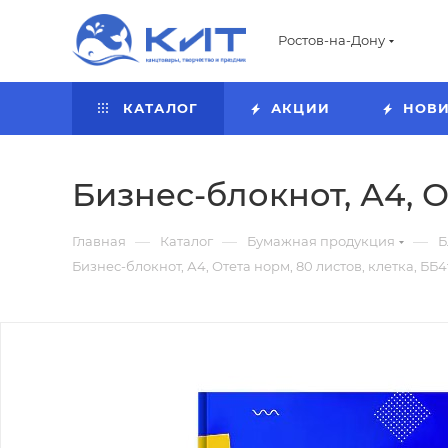
Ростов-на-Дону
КАТАЛОГ
АКЦИИ
НОВ
Бизнес-блокнот, А4, О
—
—
—
Главная
Каталог
Бумажная продукция
Б
Бизнес-блокнот, А4, Отета норм, 80 листов, клетка, ББ