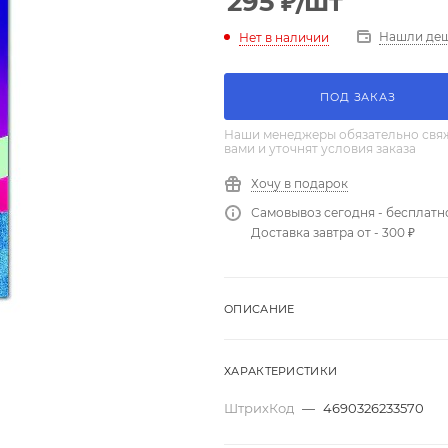
295
₽
/шт
Нашли де
Нет в наличии
ПОД ЗАКАЗ
Наши менеджеры обязательно свяж
вами и уточнят условия заказа
Хочу в подарок
Самовывоз сегодня - бесплатн
Доставка завтра от - 300 ₽
ОПИСАНИЕ
ХАРАКТЕРИСТИКИ
ШтрихКод
—
4690326233570