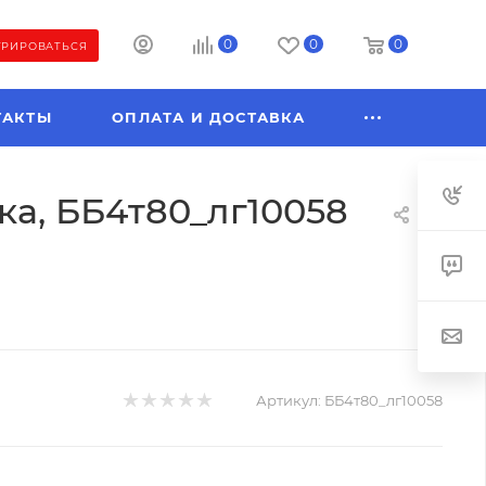
0
0
0
ТРИРОВАТЬСЯ
ТАКТЫ
ОПЛАТА И ДОСТАВКА
тка, ББ4т80_лг10058
Артикул:
ББ4т80_лг10058