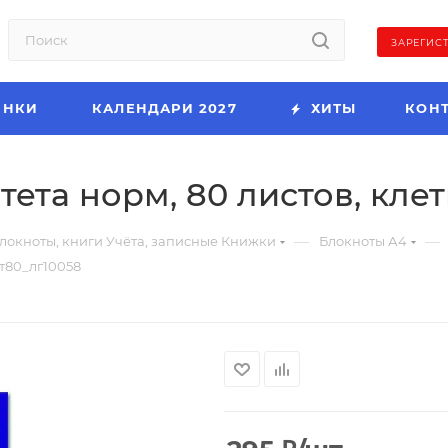
ЗАРЕГИС
ИНКИ
КАЛЕНДАРИ 2027
ХИТЫ
КОН
тета норм, 80 листов, кле
—
—
локноты, книги Учёта, записные Книжки
Блокноты А4
4т80_лг10058