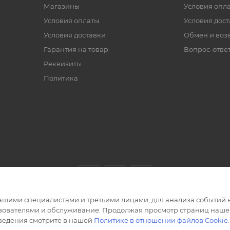
Магазины
Условия опл
Условия оплаты
Условия дос
Условия доставки
Обмен и воз
Гарантия на товар
Вопрос-отве
Реквизиты
Политика
ашими специалистами и третьими лицами, для анализа событий н
ьзователями и обслуживание. Продолжая просмотр страниц нашег
сведения смотрите в нашей
Политике в отношении файлов Cookie
.