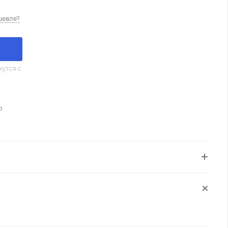
шевле?
утся с
о