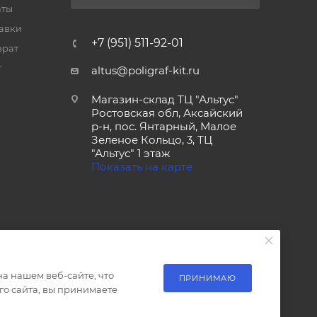
аты
тавки
+7 (951) 511-92-01
врат
т
altus@poligraf-kit.ru
Магазин-склад ТЦ "Альтус"
Ростовская обл, Аксайский
р-н, пос. Янтарный, Малое
Зеленое Кольцо, 3, ТЦ
"Альтус" 1 этаж
Показать на карте
а нашем веб-сайте, что
ПРИНИМАЮ
о сайта, вы принимаете