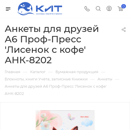
0
Анкеты для друзей
А6 Проф-Пресс
'Лисенок с кофе'
АНК-8202
—
—
—
Главная
Каталог
Бумажная продукция
—
—
Блокноты, книги Учёта, записные Книжки
Анкеты
Анкеты для друзей А6 Проф-Пресс 'Лисенок с кофе'
АНК-8202