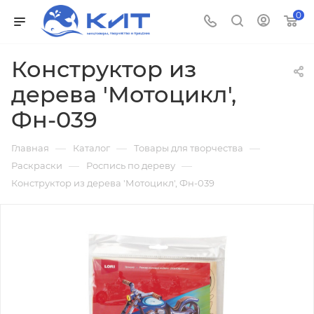
0
Конструктор из
дерева 'Мотоцикл',
Фн-039
—
—
—
Главная
Каталог
Товары для творчества
—
—
Раскраски
Роспись по дереву
Конструктор из дерева 'Мотоцикл', Фн-039