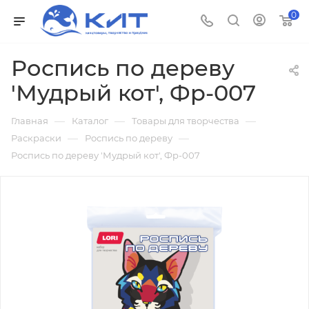
0
Роспись по дереву
'Мудрый кот', Фр-007
—
—
—
Главная
Каталог
Товары для творчества
—
—
Раскраски
Роспись по дереву
Роспись по дереву 'Мудрый кот', Фр-007