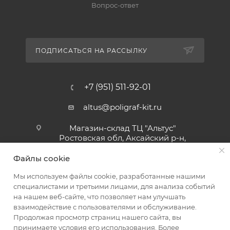
Вопрос-ответ
ПОДПИСАТЬСЯ НА РАССЫЛКУ
+7 (951) 511-92-01
altus@poligraf-kit.ru
Магазин-склад ТЦ "Альтус"
Ростовская обл, Аксайский р-н,
пос. Янтарный, Малое Зеленое
Кольцо, 3, ТЦ "Альтус" 1 этаж
Файлы cookie
Показать на карте
Мы используем файлы cookie, разработанные нашими
специалистами и третьими лицами, для анализа событий
на нашем веб-сайте, что позволяет нам улучшать
взаимодействие с пользователями и обслуживание.
Продолжая просмотр страниц нашего сайта, вы
принимаете условия его использования. Более