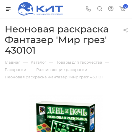
0
Неоновая раскраска
Фантазер 'Мир грез'
430101
—
—
—
Главная
Каталог
Товары для творчества
—
—
Раскраски
Развивающие раскраски
Неоновая раскраска Фантазер 'Мир грез' 430101