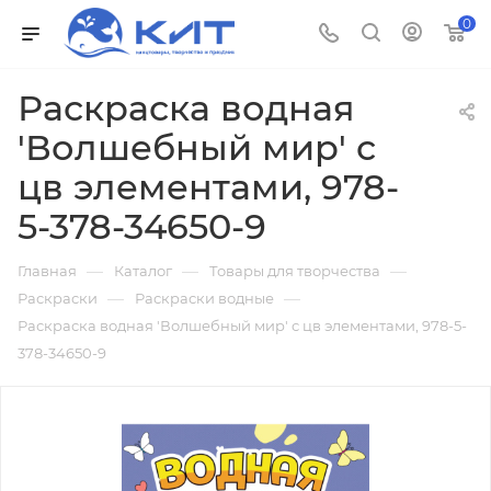
0
Раскраска водная
'Волшебный мир' с
цв элементами, 978-
5-378-34650-9
—
—
—
Главная
Каталог
Товары для творчества
—
—
Раскраски
Раскраски водные
Раскраска водная 'Волшебный мир' с цв элементами, 978-5-
378-34650-9