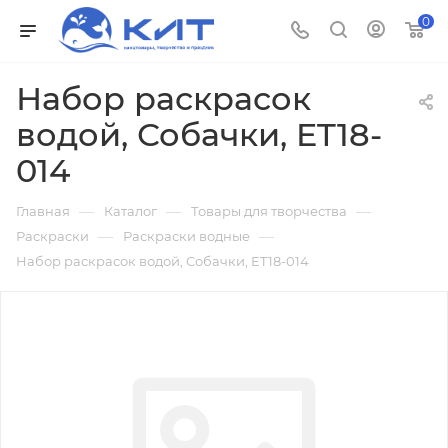
0
Набор раскрасок
водой, Собачки, ET18-
014
—
—
—
Главная
Каталог
Товары для творчества
—
—
Раскраски
Раскраски водные
Набор раскрасок водой, Собачки, ET18-014