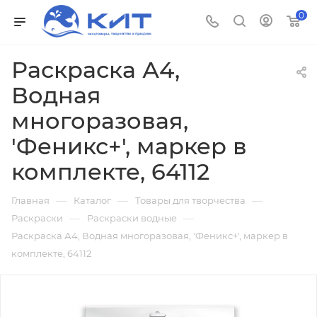
0
Раскраска А4,
Водная
многоразовая,
'Феникс+', маркер в
комплекте, 64112
—
—
—
Главная
Каталог
Товары для творчества
—
—
Раскраски
Раскраски водные
Раскраска А4, Водная многоразовая, 'Феникс+', маркер в
комплекте, 64112