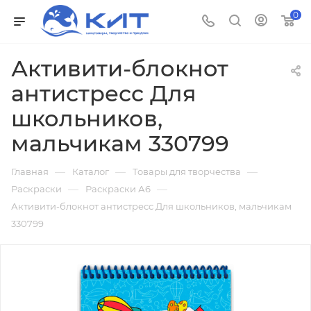
0
Активити-блокнот
антистресс Для
школьников,
мальчикам 330799
—
—
—
Главная
Каталог
Товары для творчества
—
—
Раскраски
Раскраски А6
Активити-блокнот антистресс Для школьников, мальчикам
330799