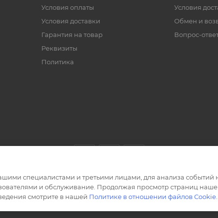
Условия оплаты
Условия дос
Условия доставки
Обмен и воз
Гарантия на товар
Вопрос-отве
Реквизиты
Политика
ашими специалистами и третьими лицами, для анализа событий н
ьзователями и обслуживание. Продолжая просмотр страниц нашег
сведения смотрите в нашей
Политике в отношении файлов Cookie
.