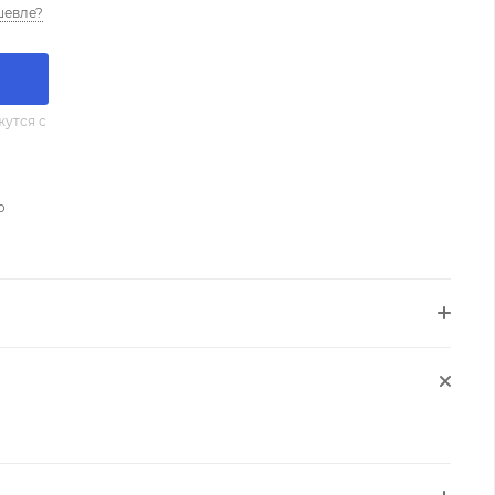
шевле?
утся с
о