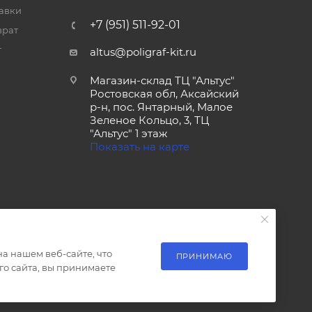
тавки
+7 (951) 511-92-01
врат
т
altus@poligraf-kit.ru
Магазин-склад ТЦ "Альтус"
Ростовская обл, Аксайский
р-н, пос. Янтарный, Малое
Зеленое Кольцо, 3, ТЦ
"Альтус" 1 этаж
Показать на карте
а нашем веб-сайте, что
ПРИНИМАЮ
о сайта, вы принимаете