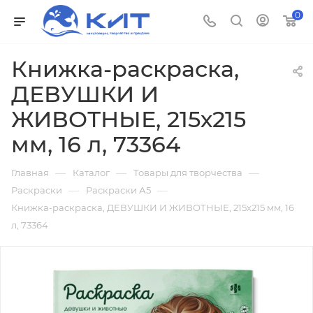
0
Книжка-раскраска,
ДЕВУШКИ И
ЖИВОТНЫЕ, 215х215
мм, 16 л, 73364
—
—
—
Главная
Каталог
Товары для творчества
—
—
Раскраски
Раскраски А5
Книжка-раскраска, ДЕВУШКИ И ЖИВОТНЫЕ, 215х215 мм, 16
л, 73364