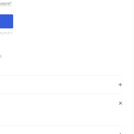
шевле?
утся с
о