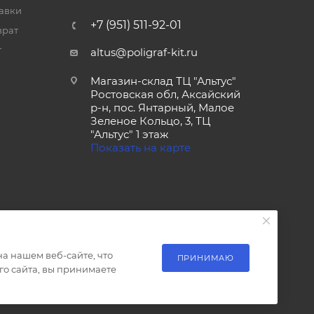
тавки
+7 (951) 511-92-01
врат
т
altus@poligraf-kit.ru
Магазин-склад ТЦ "Альтус"
Ростовская обл, Аксайский
р-н, пос. Янтарный, Малое
Зеленое Кольцо, 3, ТЦ
"Альтус" 1 этаж
Показать на карте
а нашем веб-сайте, что
ПРИНИМАЮ
о сайта, вы принимаете