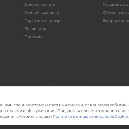
Условия оплаты
Условия дос
Условия доставки
Обмен и воз
Гарантия на товар
Вопрос-отве
Реквизиты
Политика
ашими специалистами и третьими лицами, для анализа событий н
ьзователями и обслуживание. Продолжая просмотр страниц нашег
сведения смотрите в нашей
Политике в отношении файлов Cookie
.