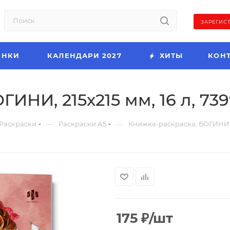
ЗАРЕГИС
ИНКИ
КАЛЕНДАРИ 2027
ХИТЫ
КОН
ИНИ, 215х215 мм, 16 л, 73
—
—
Раскраски
Раскраски А5
Книжка-раскраска, БОГИНИ, 21
175
₽
/шт