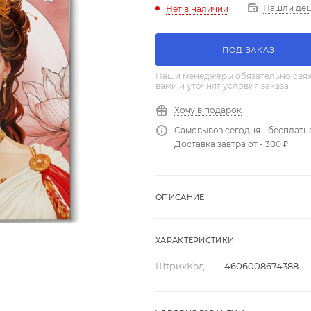
Нашли де
Нет в наличии
ПОД ЗАКАЗ
Наши менеджеры обязательно свяж
вами и уточнят условия заказа
Хочу в подарок
Самовывоз сегодня - бесплатн
Доставка завтра от - 300 ₽
ОПИСАНИЕ
ХАРАКТЕРИСТИКИ
ШтрихКод
—
4606008674388