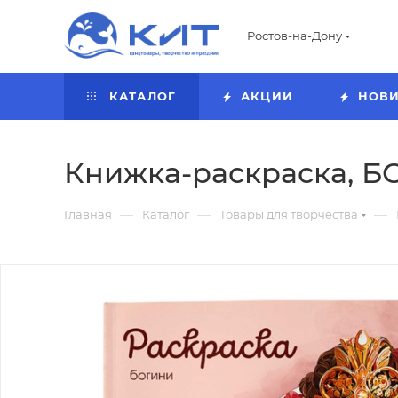
Ростов-на-Дону
КАТАЛОГ
АКЦИИ
НОВ
Книжка-раскраска, БОГ
—
—
—
Главная
Каталог
Товары для творчества