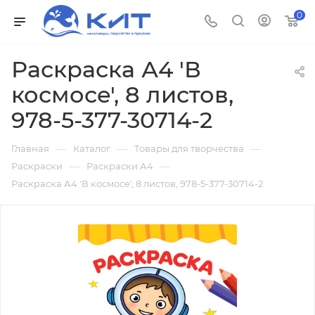
0
Раскраска А4 'В
космосе', 8 листов,
978-5-377-30714-2
—
—
—
Главная
Каталог
Товары для творчества
—
—
Раскраски
Раскраски А4
Раскраска А4 'В космосе', 8 листов, 978-5-377-30714-2