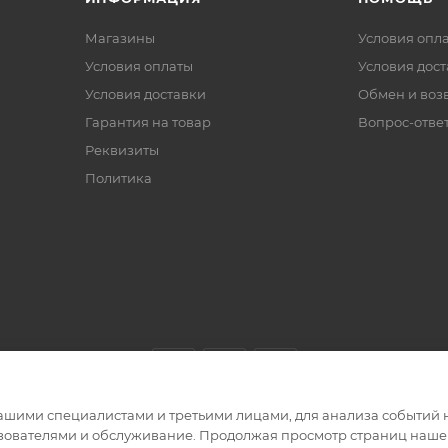
Магазины
Условия опл
Условия оплаты
Условия дос
Условия доставки
Обмен и воз
Гарантия на товар
Вопрос-отве
Реквизиты
Политика
ашими специалистами и третьими лицами, для анализа событий н
ьзователями и обслуживание. Продолжая просмотр страниц нашег