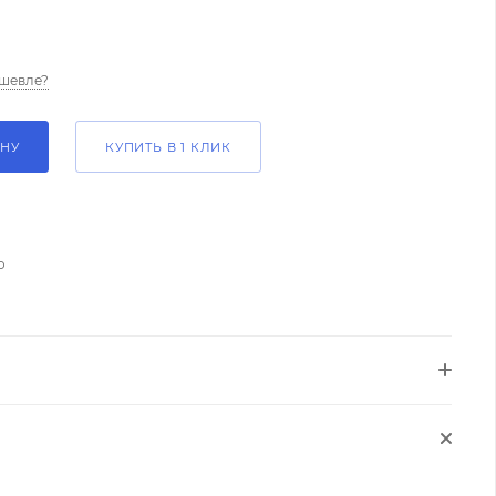
шевле?
ИНУ
КУПИТЬ В 1 КЛИК
о