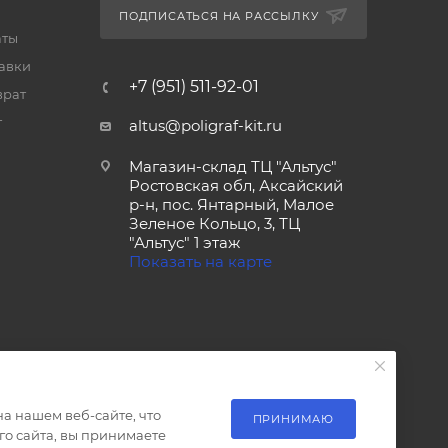
ПОДПИСАТЬСЯ НА РАССЫЛКУ
аты
тавки
+7 (951) 511-92-01
врат
т
altus@poligraf-kit.ru
Магазин-склад ТЦ "Альтус"
Ростовская обл, Аксайский
р-н, пос. Янтарный, Малое
Зеленое Кольцо, 3, ТЦ
"Альтус" 1 этаж
Показать на карте
а нашем веб-сайте, что
ПРИНИМАЮ
о сайта, вы принимаете