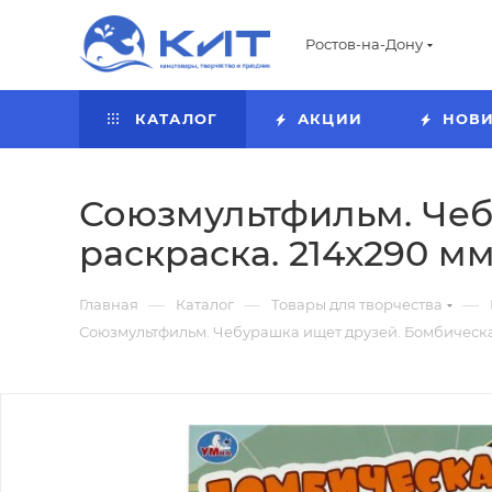
Ростов-на-Дону
КАТАЛОГ
АКЦИИ
НОВ
Союзмультфильм. Чеб
раскраска. 214х290 мм.
—
—
—
Главная
Каталог
Товары для творчества
Союзмультфильм. Чебурашка ищет друзей. Бомбическая 