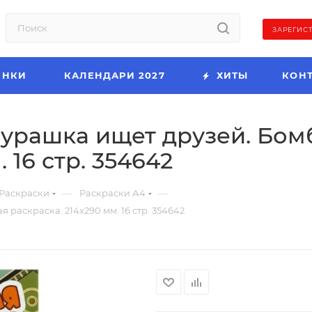
ЗАРЕГИС
ИНКИ
КАЛЕНДАРИ 2027
ХИТЫ
КОН
урашка ищет друзей. Бом
 16 стр. 354642
—
—
Раскраски
Раскраски А4
раскраска. 214х290 мм. 16 стр. 354642