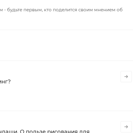
 - будьте первым, кто поделится своим мнением об
инг?
даши. О пользе рисования для