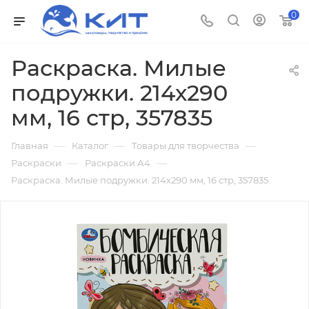
0
Раскраска. Милые
подружки. 214х290
мм, 16 стр, 357835
—
—
—
Главная
Каталог
Товары для творчества
—
—
Раскраски
Раскраски А4
Раскраска. Милые подружки. 214х290 мм, 16 стр, 357835