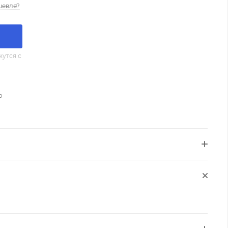
шевле?
утся с
о