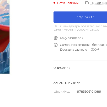
Нашли де
Нет в наличии
ПОД ЗАКАЗ
Наши менеджеры обязательно свяж
вами и уточнят условия заказа
Хочу в подарок
Самовывоз сегодня - бесплатн
Доставка завтра от - 300 ₽
ОПИСАНИЕ
ХАРАКТЕРИСТИКИ
ШтрихКод
—
9785506101086