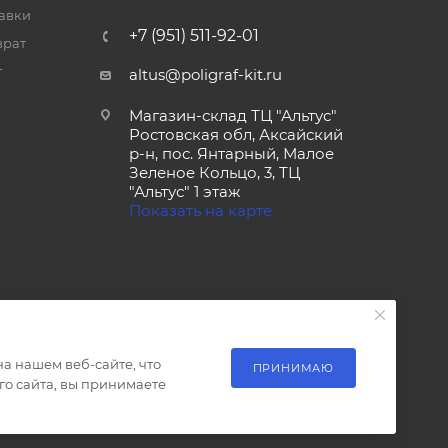
тавки
+7 (951) 511-92-01
врат
т
altus@poligraf-kit.ru
Магазин-склад ТЦ "Альтус"
Ростовская обл, Аксайский
р-н, пос. Янтарный, Малое
Зеленое Кольцо, 3, ТЦ
"Альтус" 1 этаж
Показать на карте
а нашем веб-сайте, что
ПРИНИМАЮ
о сайта, вы принимаете