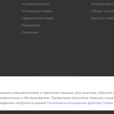
Условия оплаты
Условия дос
Условия доставки
Обмен и воз
Гарантия на товар
Вопрос-отве
Реквизиты
Политика
ашими специалистами и третьими лицами, для анализа событий н
ьзователями и обслуживание. Продолжая просмотр страниц нашег
сведения смотрите в нашей
Политике в отношении файлов Cookie
.