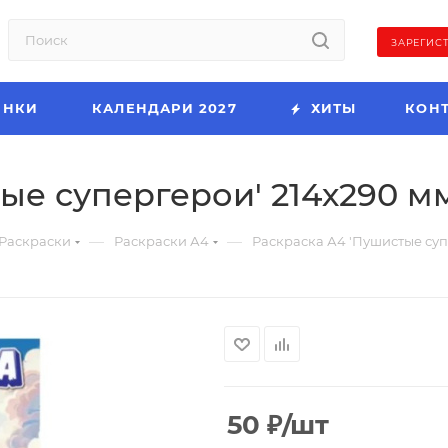
ЗАРЕГИС
ИНКИ
КАЛЕНДАРИ 2027
ХИТЫ
КОН
е супергерои' 214х290 мм,
—
—
Раскраски
Раскраски А4
Раскраска А4 'Пушистые супе
50
₽
/шт