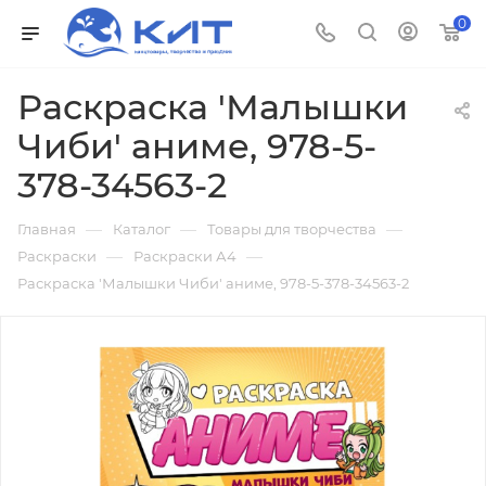
0
Раскраска 'Малышки
Чиби' аниме, 978-5-
378-34563-2
—
—
—
Главная
Каталог
Товары для творчества
—
—
Раскраски
Раскраски А4
Раскраска 'Малышки Чиби' аниме, 978-5-378-34563-2