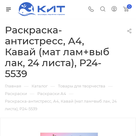
0
Раскраска-
антистресс, А4,
Кавай (мат лам+выб
лак, 24 листа), Р24-
5539
—
—
—
Главная
Каталог
Товары для творчества
—
—
Раскраски
Раскраски А4
Раскраска-антистресс, А4, Кавай (мат лам+выб лак, 24
листа), Р24-5539