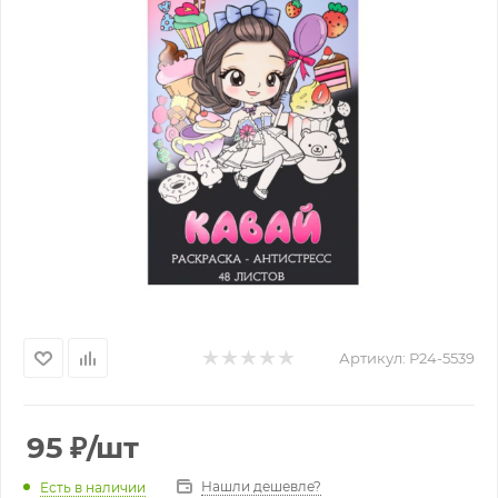
Артикул:
Р24-5539
95
₽
/шт
Нашли дешевле?
Есть в наличии