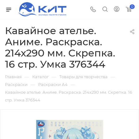
0
Кавайное ателье.
Аниме. Раскраска.
214х290 мм. Скрепка.
16 стр. Умка 376344
—
—
—
Главная
Каталог
Товары для творчества
—
—
Раскраски
Раскраски А4
Кавайное ателье. Аниме. Раскраска. 214х290 мм. Скрепка. 16
стр. Умка 376344