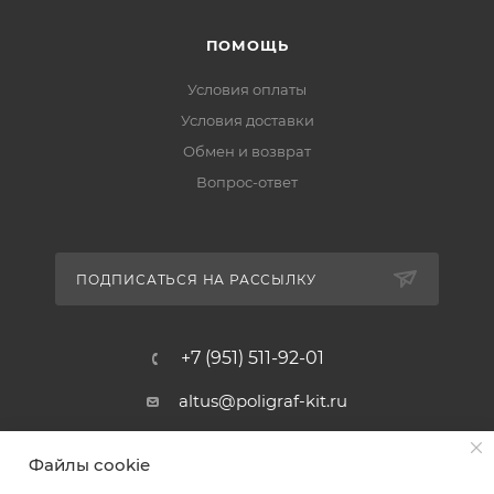
ПОМОЩЬ
Условия оплаты
Условия доставки
Обмен и возврат
Вопрос-ответ
ПОДПИСАТЬСЯ НА РАССЫЛКУ
+7 (951) 511-92-01
altus@poligraf-kit.ru
Магазин-склад ТЦ "Альтус"
Файлы cookie
Ростовская обл, Аксайский р-н,
пос. Янтарный, Малое Зеленое