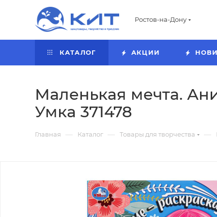
Ростов-на-Дону
КАТАЛОГ
АКЦИИ
НОВ
Маленькая мечта. Аним
Умка 371478
—
—
—
Главная
Каталог
Товары для творчества