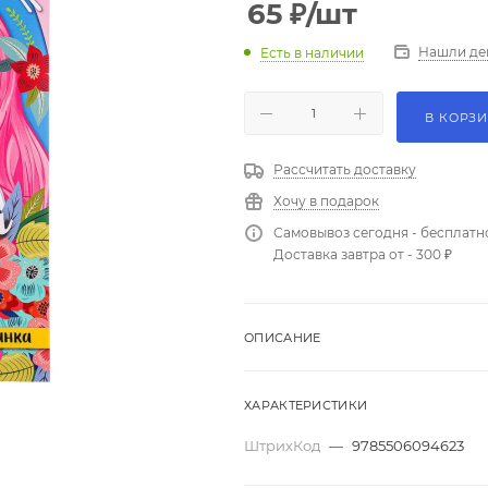
65
₽
/шт
Нашли де
Есть в наличии
В КОРЗ
Рассчитать доставку
Хочу в подарок
Самовывоз сегодня - бесплатн
Доставка завтра от - 300 ₽
ОПИСАНИЕ
ХАРАКТЕРИСТИКИ
ШтрихКод
—
9785506094623