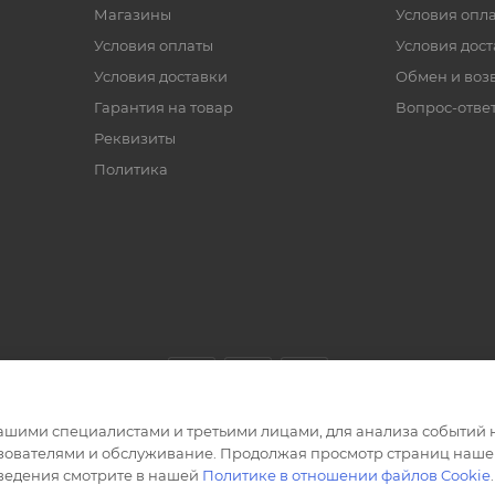
Магазины
Условия опл
Условия оплаты
Условия дос
Условия доставки
Обмен и воз
Гарантия на товар
Вопрос-отве
Реквизиты
Политика
ашими специалистами и третьими лицами, для анализа событий н
ьзователями и обслуживание. Продолжая просмотр страниц нашег
сведения смотрите в нашей
Политике в отношении файлов Cookie
.