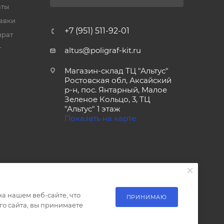
аты
тавки
+7 (951) 511-92-01
врат
т
altus@poligraf-kit.ru
Магазин-склад ТЦ "Альтус"
Ростовская обл, Аксайский
р-н, пос. Янтарный, Малое
Зеленое Кольцо, 3, ТЦ
"Альтус" 1 этаж
Показать на карте
а нашем веб-сайте, что
ПРИНИМАЮ
о сайта, вы принимаете