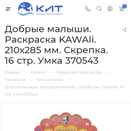
0
Добрые малыши.
Раскраска KAWAIi.
210х285 мм. Скрепка.
16 стр. Умка 370543
—
—
—
Главная
Каталог
Товары для творчества
—
—
Раскраски
Раскраски А4
Добрые малыши. Раскраска KAWAIi. 210х285 мм. Скрепка. 16
стр. Умка 370543