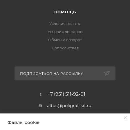
ПОМОЩЬ
Условия оплаты
Условия доставки
Обмен и возврат
Вопрос-ответ
ПОДПИСАТЬСЯ НА РАССЫЛКУ
+7 (951) 511-92-01
altus@poligraf-kit.ru
Магазин-склад ТЦ "Альтус"
Файлы cookie
Ростовская обл, Аксайский р-н,
пос. Янтарный, Малое Зеленое