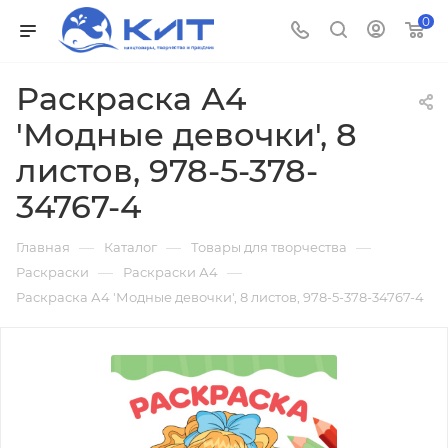
0
Раскраска А4
'Модные девочки', 8
листов, 978-5-378-
34767-4
—
—
—
Главная
Каталог
Товары для творчества
—
—
Раскраски
Раскраски А4
Раскраска А4 'Модные девочки', 8 листов, 978-5-378-34767-4