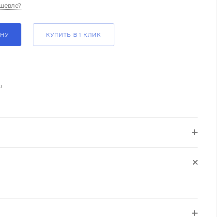
шевле?
ИНУ
КУПИТЬ В 1 КЛИК
о