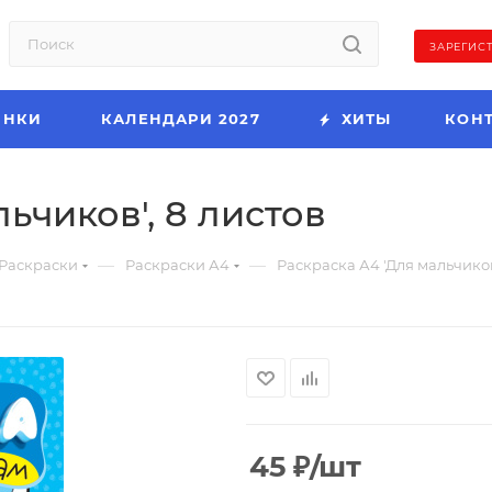
ЗАРЕГИС
ИНКИ
КАЛЕНДАРИ 2027
ХИТЫ
КОН
ьчиков', 8 листов
—
—
Раскраски
Раскраски А4
Раскраска А4 'Для мальчиков
45
₽
/шт