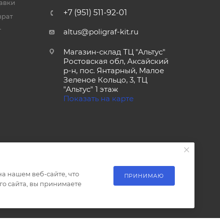
тавки
+7 (951) 511-92-01
врат
т
altus@poligraf-kit.ru
Магазин-склад ТЦ "Альтус"
Ростовская обл, Аксайский
р-н, пос. Янтарный, Малое
Зеленое Кольцо, 3, ТЦ
"Альтус" 1 этаж
Показать на карте
а нашем веб-сайте, что
ПРИНИМАЮ
о сайта, вы принимаете