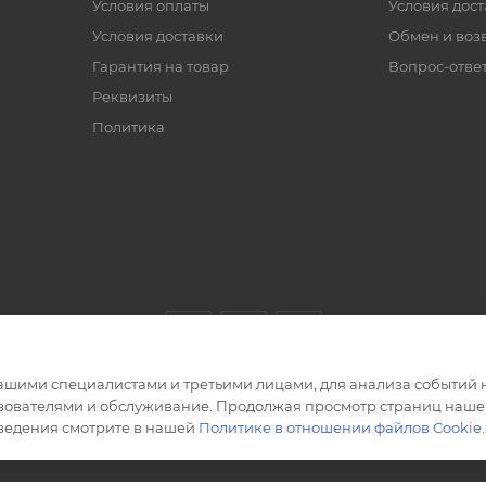
Условия оплаты
Условия дос
Условия доставки
Обмен и воз
Гарантия на товар
Вопрос-отве
Реквизиты
Политика
ашими специалистами и третьими лицами, для анализа событий н
ьзователями и обслуживание. Продолжая просмотр страниц нашег
сведения смотрите в нашей
Политике в отношении файлов Cookie
.