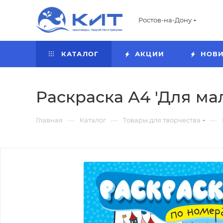
Ростов-на-Дону
КАТАЛОГ
АКЦИИ
НОВ
Раскраска А4 'Для мал
—
—
—
Главная
Каталог
Товары для творчества