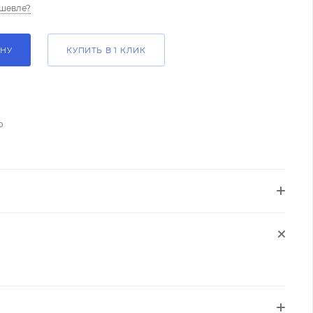
шевле?
ИНУ
КУПИТЬ В 1 КЛИК
о