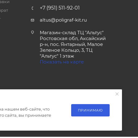
тавки
+7 (951) 511-92-01
врат
т
altus@poligraf-kit.ru
Магазин-склад ТЦ "Альтус"
Ростовская обл, Аксайский
р-н, пос. Янтарный, Малое
Зеленое Кольцо, 3, ТЦ
"Альтус" 1 этаж
Показать на карте
а нашем веб-сайте, что
ПРИНИМАЮ
о сайта, вы принимаете