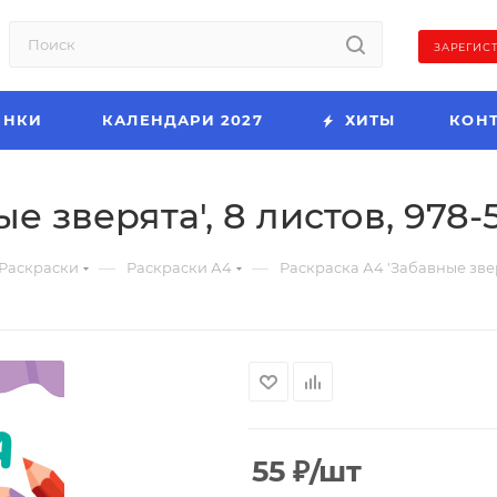
ЗАРЕГИС
ИНКИ
КАЛЕНДАРИ 2027
ХИТЫ
КОН
е зверята', 8 листов, 978-
—
—
Раскраски
Раскраски А4
Раскраска А4 'Забавные зверя
55
₽
/шт