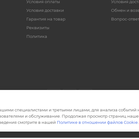
Условия оплаты
Условия дос
Условия доставки
Обмен и воз
Гарантия на товар
Вопрос-отве
Реквизиты
Политика
ашими специалистами и третьими лицами, для анализа событий н
ьзователями и обслуживание. Продолжая просмотр страниц нашег
сведения смотрите в нашей
Политике в отношении файлов Cookie
.