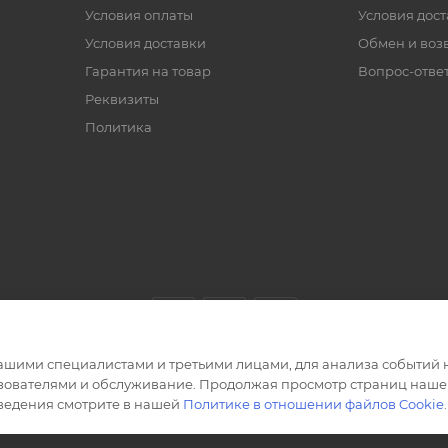
Условия оплаты
Условия дос
Условия доставки
Обмен и воз
Гарантия на товар
Вопрос-отве
Реквизиты
Политика
ашими специалистами и третьими лицами, для анализа событий н
ьзователями и обслуживание. Продолжая просмотр страниц нашег
сведения смотрите в нашей
Политике в отношении файлов Cookie
.