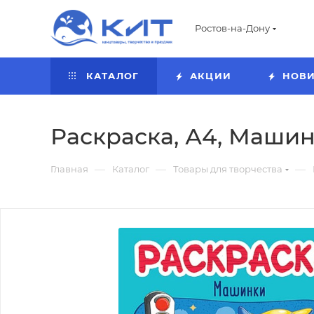
Ростов-на-Дону
КАТАЛОГ
АКЦИИ
НОВ
Раскраска, А4, Машинк
—
—
—
Главная
Каталог
Товары для творчества