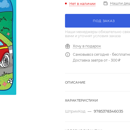
Нашли де
Нет в наличии
ПОД ЗАКАЗ
Наши менеджеры обязательно свяж
вами и уточнят условия заказа
Хочу в подарок
Самовывоз сегодня - бесплатн
Доставка завтра от - 300 ₽
ОПИСАНИЕ
ХАРАКТЕРИСТИКИ
ШтрихКод
—
9785378346035