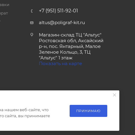
тавки
+7 (951) 511-92-01
врат
т
altus@poligraf-kit.ru
Магазин-склад ТЦ "Альтус"
Ростовская обл, Аксайский
р-н, пос. Янтарный, Малое
Зеленое Кольцо, 3, ТЦ
"Альтус" 1 этаж
Показать на карте
а нашем веб-сайте, что
ПРИНИМАЮ
о сайта, вы принимаете