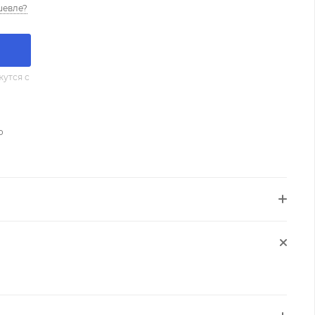
шевле?
утся с
о