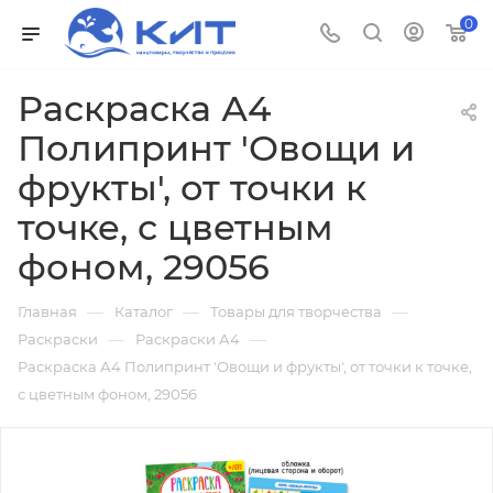
0
Раскраска А4
Полипринт 'Овощи и
фрукты', от точки к
точке, с цветным
фоном, 29056
—
—
—
Главная
Каталог
Товары для творчества
—
—
Раскраски
Раскраски А4
Раскраска А4 Полипринт 'Овощи и фрукты', от точки к точке,
с цветным фоном, 29056