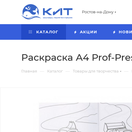
Ростов-на-Дону
КАТАЛОГ
АКЦИИ
НОВ
Раскраска А4 Prof-Pres
—
—
—
Главная
Каталог
Товары для творчества