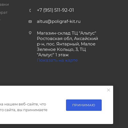
тавки
+7 (951) 511-92-01
врат
т
altus@poligraf-kit.ru
Магазин-склад ТЦ "Альтус"
Ростовская обл, Аксайский
р-н, пос. Янтарный, Малое
Зеленое Кольцо, 3, ТЦ
"Альтус" 1 этаж
Показать на карте
а нашем веб-сайте, что
ПРИНИМАЮ
о сайта, вы принимаете