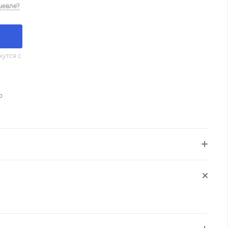
шевле?
утся с
о