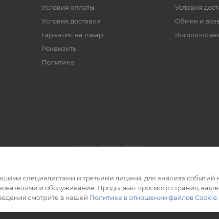
Условия оплаты
Условия дос
Условия доставки
Обмен и воз
Гарантия на товар
Вопрос-отве
Реквизиты
Политика
ашими специалистами и третьими лицами, для анализа событий н
ьзователями и обслуживание. Продолжая просмотр страниц нашег
сведения смотрите в нашей
Политике в отношении файлов Cookie
.