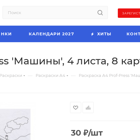
ЗАРЕГИС
ИНКИ
КАЛЕНДАРИ 2027
ХИТЫ
КОН
s 'Машины', 4 листа, 8 кар
—
—
Раскраски
Раскраски А4
Раскраска А4 Prof-Press 'Маш
30
₽
/шт