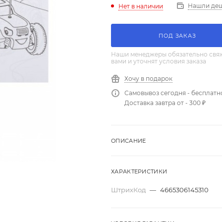
Нашли де
Нет в наличии
ПОД ЗАКАЗ
Наши менеджеры обязательно свяж
вами и уточнят условия заказа
Хочу в подарок
Самовывоз сегодня - бесплатн
Доставка завтра от - 300 ₽
ОПИСАНИЕ
ХАРАКТЕРИСТИКИ
ШтрихКод
—
4665306145310