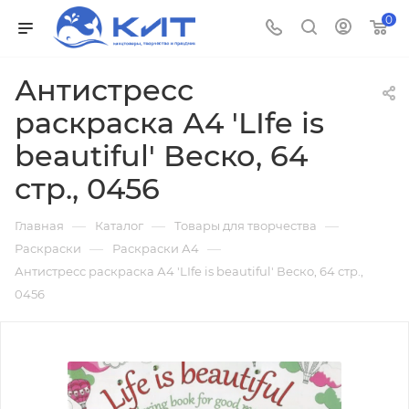
0
Антистресс
раскраска А4 'LIfe is
beautiful' Веско, 64
стр., 0456
—
—
—
Главная
Каталог
Товары для творчества
—
—
Раскраски
Раскраски А4
Антистресс раскраска А4 'LIfe is beautiful' Веско, 64 стр.,
0456